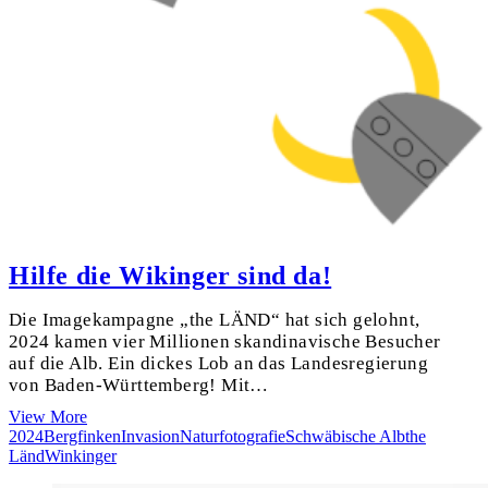
Hilfe die Wikinger sind da!
Die Imagekampagne „the LÄND“ hat sich gelohnt,
2024 kamen vier Millionen skandinavische Besucher
auf die Alb. Ein dickes Lob an das Landesregierung
von Baden-Württemberg! Mit…
Hilfe
View More
die
2024
Bergfinken
Invasion
Naturfotografie
Schwäbische Alb
the
Wikinger
Länd
Winkinger
sind