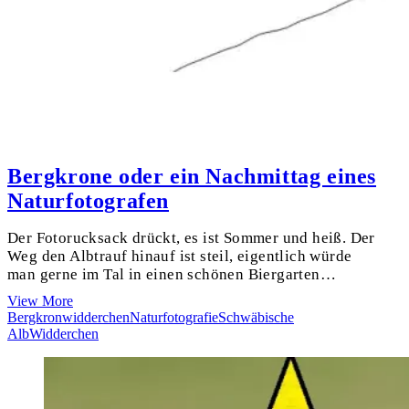
Bergkrone oder ein Nachmittag eines
Naturfotografen
Der Fotorucksack drückt, es ist Sommer und heiß. Der
Weg den Albtrauf hinauf ist steil, eigentlich würde
man gerne im Tal in einen schönen Biergarten…
Bergkrone
View More
oder
Bergkronwidderchen
Naturfotografie
Schwäbische
ein
Alb
Widderchen
Nachmittag
eines
Naturfotografen