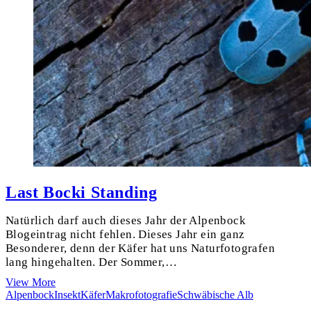
Last Bocki Standing
Natürlich darf auch dieses Jahr der Alpenbock
Blogeintrag nicht fehlen. Dieses Jahr ein ganz
Besonderer, denn der Käfer hat uns Naturfotografen
lang hingehalten. Der Sommer,…
Last
View More
Bocki
Alpenbock
Insekt
Käfer
Makrofotografie
Schwäbische Alb
Standing