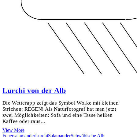
ist
doch
eine
Gams!
Lurchi von der Alb
Die Wetterapp zeigt das Symbol Wolke mit kleinen
Strichen: REGEN! Als Naturfotograf hat man jetzt
zwei Möglichkeiten: Sofa und eine Tasse heißen
Kaffee oder raus…
Lurchi
View More
von
Feuersalamander
Lurchi
Salamander
Schwäbische Alb