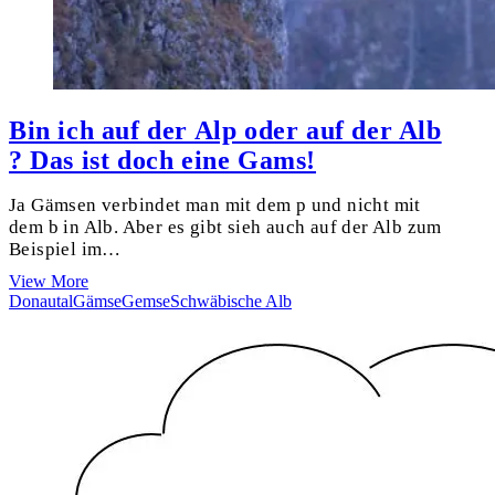
Bin ich auf der Alp oder auf der Alb
? Das ist doch eine Gams!
Ja Gämsen verbindet man mit dem p und nicht mit
dem b in Alb. Aber es gibt sieh auch auf der Alb zum
Beispiel im…
Bin
View More
ich
Donautal
Gämse
Gemse
Schwäbische Alb
auf
der
Alp
oder
auf
der
Alb
?
Das