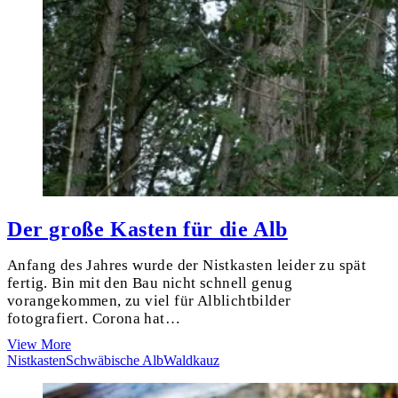
Der große Kasten für die Alb
Anfang des Jahres wurde der Nistkasten leider zu spät
fertig. Bin mit den Bau nicht schnell genug
vorangekommen, zu viel für Alblichtbilder
fotografiert. Corona hat…
Der
View More
große
Nistkasten
Schwäbische Alb
Waldkauz
Kasten
für