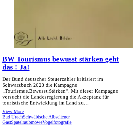
BW Tourismus bewusst stärken geht
das ! Ja!
Der Bund deutscher Steuerzahler kritisiert im
Schwarzbuch 2023 die Kampagne
„Tourismus.Bewusst.Stärken“. Mit dieser Kampagne
versucht die Landesregierung die Akzeptanz für
touristische Entwicklung im Land zu…
BW
View More
Tourismus
Bad Urach
Schwäbische Alb
seltener
bewusst
Gast
Spatelraubmöwe
Vogelfotografie
stärken
geht