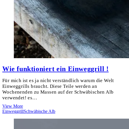
Wie funktioniert ein Einweggrill !
Für mich ist es ja nicht verständlich warum die Welt
Einweggrills braucht. Diese Teile werden an
Wochenenden zu Massen auf der Schwäbischen Alb
verwendet! es…
Wie
View More
funktioniert
Einweggrill
Schwäbische Alb
ein
Einweggrill
!