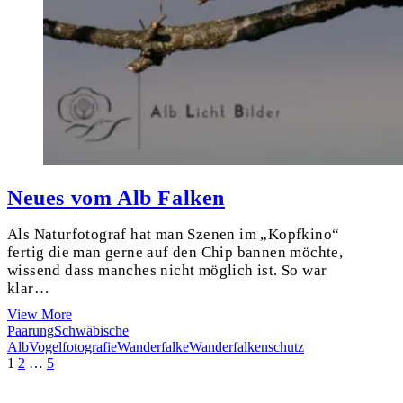
Neues vom Alb Falken
Als Naturfotograf hat man Szenen im „Kopfkino“
fertig die man gerne auf den Chip bannen möchte,
wissend dass manches nicht möglich ist. So war
klar…
Neues
View More
vom
Paarung
Schwäbische
Alb
Alb
Vogelfotografie
Wanderfalke
Wanderfalkenschutz
Beitragsnavigation
Page
Page
Page
Next
Falken
1
2
…
5
page