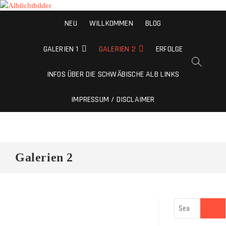
Alblichtbilder
NEU
WILLKOMMEN
BLOG
NATURFOTOS VON DER SCHWÄBISCHEN ALB
GALERIEN 1
GALERIEN 2
ERFOLGE
INFOS ÜBER DIE SCHWÄBISCHE ALB LINKS
IMPRESSUM / DISCLAIMER
Galerien 2