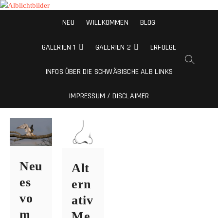
Alblichtbilder
NEU
WILLKOMMEN
BLOG
NATURFOTOS VON DER SCHWÄBISCHEN ALB
GALERIEN 1
GALERIEN 2
ERFOLGE
INFOS ÜBER DIE SCHWÄBISCHE ALB LINKS
IMPRESSUM / DISCLAIMER
Neu
Alt
es
ern
vo
ativ
m
Me