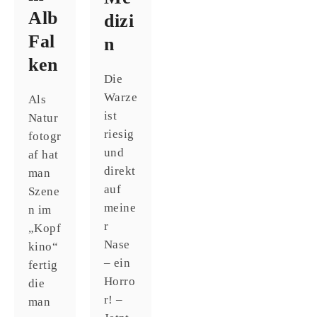
Alb
dizi
Fal
n
ken
Die
Warze
Als
ist
Natur
riesig
fotogr
und
af hat
direkt
man
auf
Szene
meine
n im
r
„Kopf
Nase
kino“
– ein
fertig
Horro
die
r! –
man