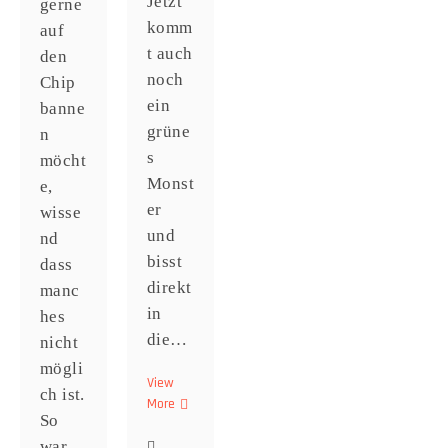
Jetzt
gerne
komm
auf
t auch
den
noch
Chip
ein
banne
grüne
n
s
möcht
Monst
e,
er
wisse
und
nd
bisst
dass
direkt
manc
in
hes
die…
nicht
mögli
View
ch ist.
More
Alternativ
So
Medizin
war