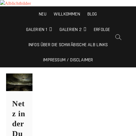
Alblichtbilder
NEU
WILLKOMMEN
BLOG
NATURFOTOS VON DER SCHWÄBISCHEN ALB
GALERIEN 1
GALERIEN 2
ERFOLGE
INFOS ÜBER DIE SCHWÄBISCHE ALB LINKS
IMPRESSUM / DISCLAIMER
Net
z in
der
Du