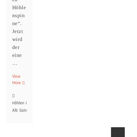
Höhle
nspin
ne“.
Jetzt
wird
der
eine
…
View
More
Netz
in
der
Dunkelheit
Höhlen
Höhlenspinne
Schwäbische
Alb
Spinne