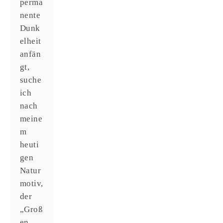
perma
nente
Dunk
elheit
anfän
gt,
suche
ich
nach
meine
m
heuti
gen
Natur
motiv,
der
„Groß
en