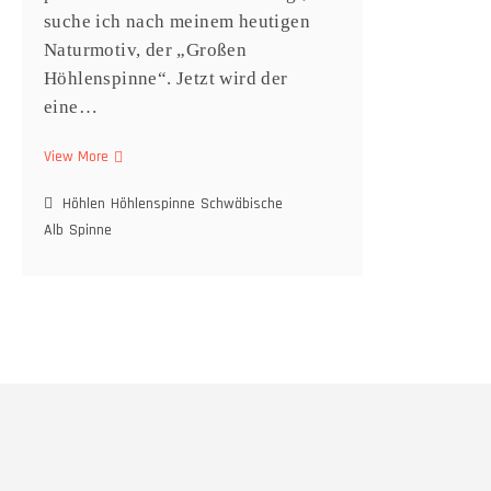
suche ich nach meinem heutigen
Naturmotiv, der „Großen
Höhlenspinne“. Jetzt wird der
eine…
View More
Netz
in
Höhlen
der
Höhlenspinne
Schwäbische
Dunkelheit
Alb
Spinne