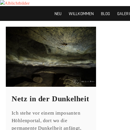
Alblichtbilder
NATURFOTOS VON DER SCHWÄBISCHEN ALB
NEU
WILLKOMMEN
BLOG
GALERI
Netz in der Dunkelheit
Ich stehe vor einem imposanten
Höhlenportal, dort wo die
permanente Dunkelheit anfängt,