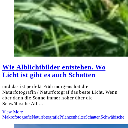
Wie Alblichtbilder entstehen. Wo
Licht ist gibt es auch Schatten
und das ist perfekt Früh morgens hat die
Naturfotografin / Naturfotograf das beste Licht. Wenn
aber dann die Sonne immer höher über die
Schwäbische Alb…
Wie
View More
Alblichtbilder
Makrofotografie
Naturfotografie
Pflanzenhalter
Schatten
Schwäbische
entstehen.
Wo