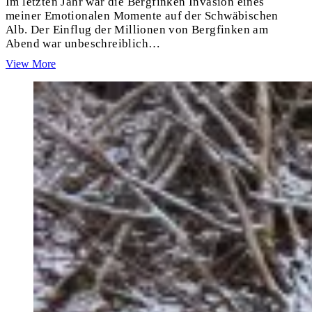
Im letzten Jahr war die Bergfinken Invasion eines
meiner Emotionalen Momente auf der Schwäbischen
Alb. Der Einflug der Millionen von Bergfinken am
Abend war unbeschreiblich…
Schweizer
View More
und
die
Alb