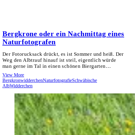
Bergkrone oder ein Nachmittag eines
Naturfotografen
Der Fotorucksack drückt, es ist Sommer und heiß. Der
Weg den Albtrauf hinauf ist steil, eigentlich würde
man gerne im Tal in einen schönen Biergarten…
Bergkrone
View More
oder
Bergkronwidderchen
Naturfotografie
Schwäbische
ein
Alb
Widderchen
Nachmittag
eines
Naturfotografen