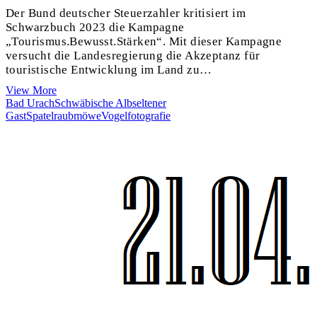
Der Bund deutscher Steuerzahler kritisiert im
Schwarzbuch 2023 die Kampagne
„Tourismus.Bewusst.Stärken“. Mit dieser Kampagne
versucht die Landesregierung die Akzeptanz für
touristische Entwicklung im Land zu…
BW
View More
Tourismus
Bad Urach
Schwäbische Alb
seltener
bewusst
Gast
Spatelraubmöwe
Vogelfotografie
stärken
geht
das
!
Ja!