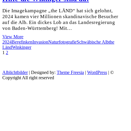
Die Imagekampagne „the LÄND“ hat sich gelohnt,
2024 kamen vier Millionen skandinavische Besucher
auf die Alb. Ein dickes Lob an das Landesregierung
von Baden-Württemberg! Mit…
Hilfe
View More
die
2024
Bergfinken
Invasion
Naturfotografie
Schwäbische Alb
the
Wikinger
Länd
Winkinger
Beitragsnavigation
Page
Page
Next
sind
1
2
page
da!
Alblichtbilder
| Designed by:
Theme Freesia
|
WordPress
| ©
Copyright All right reserved