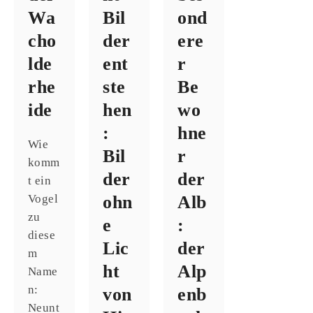
Wa
Bil
ond
cho
der
ere
lde
ent
r
rhe
ste
Be
ide
hen
wo
:
hne
Wie
Bil
r
komm
der
der
t ein
Vogel
ohn
Alb
zu
e
:
diese
Lic
der
m
ht
Alp
Name
n:
von
enb
Neunt