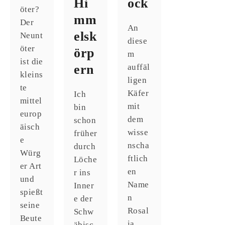
Hi
ock
öter?
mm
Der
An
elsk
Neunt
diese
öter
örp
m
ist die
ern
auffäl
kleins
ligen
te
Käfer
Ich
mittel
mit
bin
europ
dem
schon
äisch
wisse
früher
e
nscha
durch
Würg
ftlich
Löche
er Art
en
r ins
und
Name
Inner
spießt
n
e der
seine
Rosal
Schw
Beute
ia
äbisc