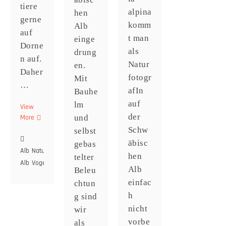
tiere
alpina
hen
gerne
komm
Alb
auf
t man
einge
Dorne
als
drung
n auf.
Natur
en.
Daher
fotogr
Mit
…
afIn
Bauhe
auf
lm
View
der
More
und
Wächter
der
Schw
selbst
Wacholderheide
äbisc
gebas
Alb
Naturfotografie
Neuntöter
Schwäbische
hen
telter
Alb
Vogelfotografie
Wacholderheide
Alb
Beleu
einfac
chtun
h
g sind
nicht
wir
vorbe
als