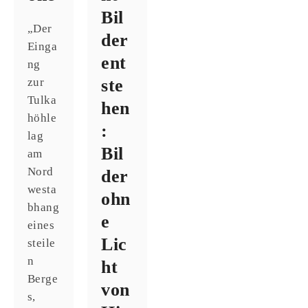
Bil
„Der
der
Einga
ent
ng
zur
ste
Tulka
hen
höhle
:
lag
Bil
am
Nord
der
westa
ohn
bhang
e
eines
Lic
steile
n
ht
Berge
von
s,