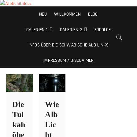
Alblichtbilder
NEU
WILLKOMMEN
BLOG
NATURFOTOS VON DER SCHWÄBISCHEN ALB
GALERIEN 1
GALERIEN 2
ERFOLGE
INFOS ÜBER DIE SCHWÄBISCHE ALB LINKS
IMPRESSUM / DISCLAIMER
Die
Wie
Tul
Alb
kah
Lic
öhe
ht