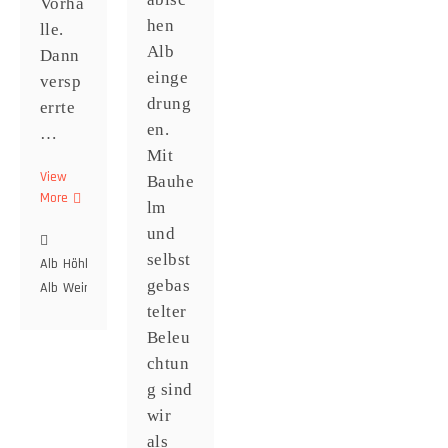
Vorha
hen
lle.
Alb
Dann
einge
versp
drung
errte
en.
…
Mit
View
Bauhe
More
Die
lm
Tulkahöhe
und
selbst
Alb
Höhle
Höhlenfotografie
Rulaman
Schillerhöhle
Schwäbische
gebas
Alb
Weinland
telter
Beleu
chtun
g sind
wir
als