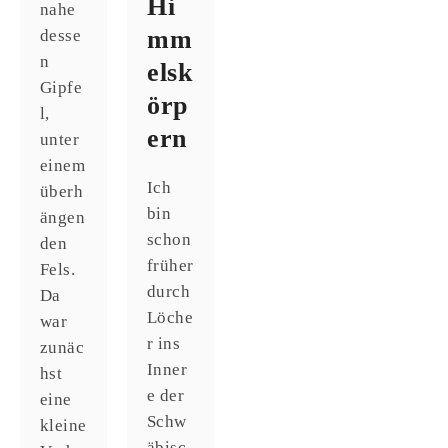
Hi
nahe
mm
desse
n
elsk
Gipfe
örp
l,
ern
unter
einem
Ich
überh
bin
ängen
schon
den
früher
Fels.
durch
Da
Löche
war
r ins
zunäc
Inner
hst
e der
eine
Schw
kleine
äbisc